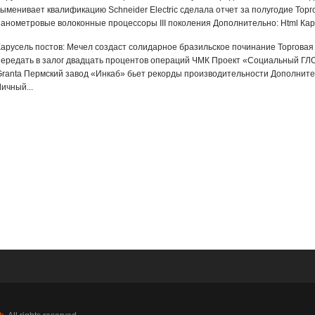
выменивает квалификацию Schneider Electric сделала отчет за полугодие Торг
нанометровые волоконные процессоры III поколения Дополнительно: Html Кар
Карусель постов: Мечел создаст солидарное бразильское починание Торгова
передать в залог двадцать процентов операций ЧМК Проект «Социальный Г
Granta Пермский завод «Инкаб» бьет рекорды производительности Дополнител
ичный...