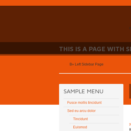
n
THIS IS A PAGE WITH 
Home
В»
Left Sidebar Page
SAMPLE MENU
Fusce mollis tincidunt
Sed eu arcu dolor
Tincidunt
Euismod